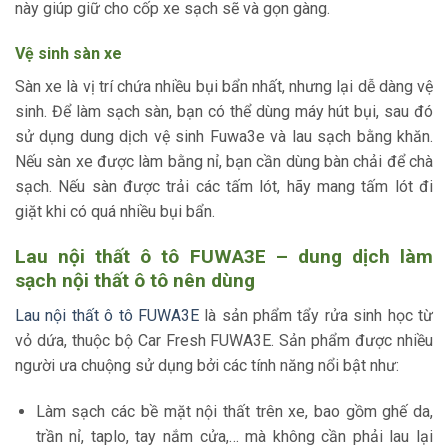
này giúp giữ cho cốp xe sạch sẽ và gọn gàng.
Vệ sinh sàn xe
Sàn xe là vị trí chứa nhiều bụi bẩn nhất, nhưng lại dễ dàng vệ
sinh. Để làm sạch sàn, bạn có thể dùng máy hút bụi, sau đó
sử dụng dung dịch vệ sinh Fuwa3e và lau sạch bằng khăn.
Nếu sàn xe được làm bằng nỉ, bạn cần dùng bàn chải để chà
sạch. Nếu sàn được trải các tấm lót, hãy mang tấm lót đi
giặt khi có quá nhiều bụi bẩn.
Lau nội thất ô tô FUWA3E – dung dịch làm
sạch nội thất ô tô nên dùng
Lau nội thất ô tô FUWA3E
là sản phẩm tẩy rửa sinh học từ
vỏ dứa, thuộc bộ Car Fresh FUWA3E. Sản phẩm được nhiều
người ưa chuộng sử dụng bởi các tính năng nổi bật như:
Làm sạch các bề mặt nội thất trên xe, bao gồm ghế da,
trần nỉ, taplo, tay nắm cửa,… mà không cần phải lau lại