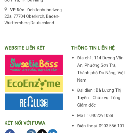
Sơn Trà, TP. Đà Nẵng
VP Đức:
Ziehltenbühndweg
22a, 77704 Oberkirch, Baden-
Württemberg Deutschland
WEBSITE LIÊN KẾT
THÔNG TIN LIÊN HỆ
Địa chỉ : 114 Dương Văn
An, Phường Sơn Trà,
Thành phố Đà Nẵng, Việt
Nam
Đại diện : Bà Lương Thị
Tuyền - Chức vụ: Tổng
Giám đốc
MST : 0402291038
KẾT NỐI VỚI FUWA
Điện thoại: 0903.556.101