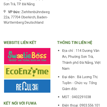
Sơn Trà, TP. Đà Nẵng
VP Đức:
Ziehltenbühndweg
22a, 77704 Oberkirch, Baden-
Württemberg Deutschland
WEBSITE LIÊN KẾT
THÔNG TIN LIÊN HỆ
Địa chỉ : 114 Dương Văn
An, Phường Sơn Trà,
Thành phố Đà Nẵng, Việt
Nam
Đại diện : Bà Lương Thị
Tuyền - Chức vụ: Tổng
Giám đốc
MST : 0402291038
KẾT NỐI VỚI FUWA
Điện thoại: 0903.556.101